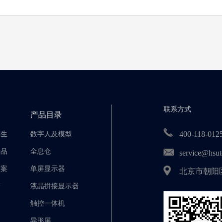
联系方式
产品目录
400-118-012
孪生
数字人及模型
产品
全息仓
service@hsut
方案
单屏显示器
北京市朝阳区
警
液晶拼接显示器
触控一体机
异形屏