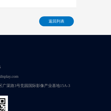
返回列表
5
display.com
广渠路3号竞园国际影像产业基地15A-3